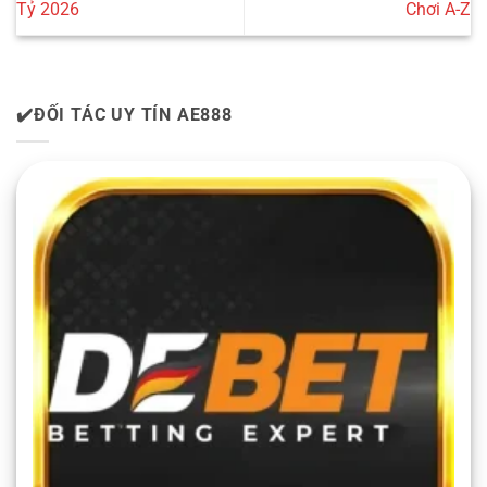
Tỷ 2026
Chơi A-Z
✔️ĐỐI TÁC UY TÍN AE888