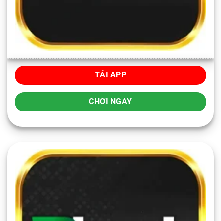
TẢI APP
CHƠI NGAY