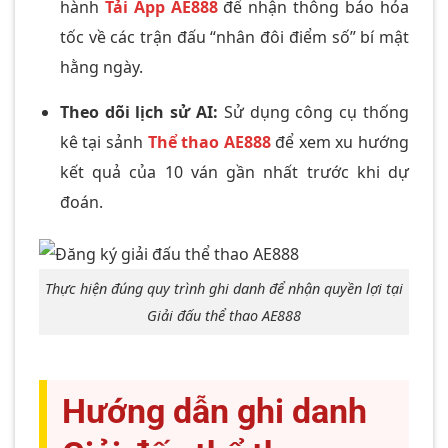
hành
Tải App AE888
để nhận thông báo hỏa
tốc về các trận đấu “nhân đôi điểm số” bí mật
hằng ngày.
Theo dõi lịch sử AI:
Sử dụng công cụ thống
kê tại sảnh
Thể thao AE888
để xem xu hướng
kết quả của 10 ván gần nhất trước khi dự
đoán.
Thực hiện đúng quy trình ghi danh để nhận quyền lợi tại
Giải đấu thể thao AE888
Hướng dẫn ghi danh