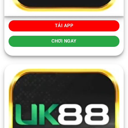
TẢI APP
CHƠI NGAY