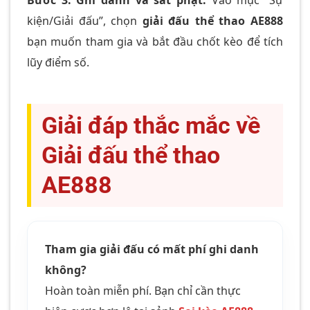
Bước 3: Ghi danh và sát phạt.
Vào mục “Sự
kiện/Giải đấu”, chọn
giải đấu thể thao AE888
bạn muốn tham gia và bắt đầu chốt kèo để tích
lũy điểm số.
Giải đáp thắc mắc về
Giải đấu thể thao
AE888
Tham gia giải đấu có mất phí ghi danh
không?
Hoàn toàn miễn phí. Bạn chỉ cần thực