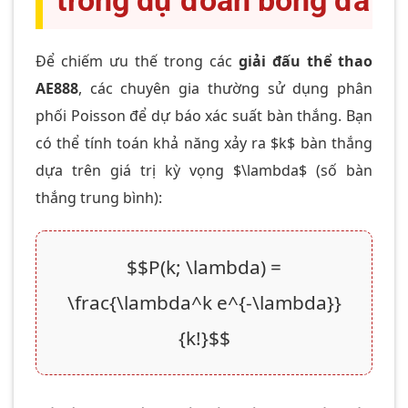
trong dự đoán bóng đá
Để chiếm ưu thế trong các
giải đấu thể thao
AE888
, các chuyên gia thường sử dụng phân
phối Poisson để dự báo xác suất bàn thắng. Bạn
có thể tính toán khả năng xảy ra $k$ bàn thắng
dựa trên giá trị kỳ vọng $\lambda$ (số bàn
thắng trung bình):
$$P(k; \lambda) =
\frac{\lambda^k e^{-\lambda}}
{k!}$$