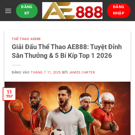
Bỏ
ĐĂNG
ĐĂNG
qua
KÝ
NHẬP
nội
dung
THỂ THAO AE888
Giải Đấu Thể Thao AE888: Tuyệt Đỉnh
Săn Thưởng & 5 Bí Kíp Top 1 2026
ĐĂNG VÀO
THÁNG 7 11, 2025
BỞI
JAMES CARTER
11
Th7