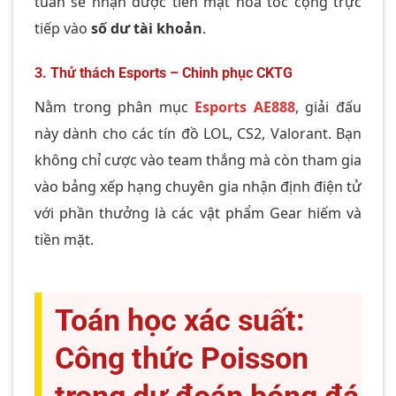
tuần sẽ nhận được tiền mặt hỏa tốc cộng trực
tiếp vào
số dư tài khoản
.
3. Thử thách Esports – Chinh phục CKTG
Nằm trong phân mục
Esports AE888
, giải đấu
này dành cho các tín đồ LOL, CS2, Valorant. Bạn
không chỉ cược vào team thắng mà còn tham gia
vào bảng xếp hạng chuyên gia nhận định điện tử
với phần thưởng là các vật phẩm Gear hiếm và
tiền mặt.
Toán học xác suất:
Công thức Poisson