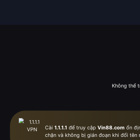
Không thể t
Cài
1.1.1.1
để truy cập
Vin88.com
ổn địn
chặn
và không bị gián đoạn khi đổi tên